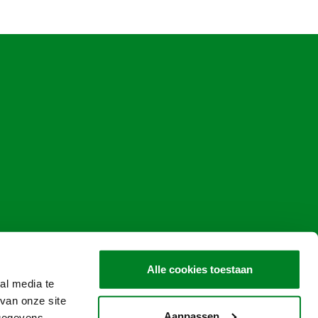
Alle cookies toestaan
al media te
van onze site
Aanpassen
 gegevens