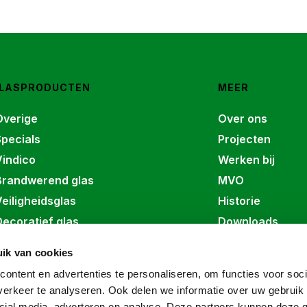
LASPRODUCTEN
MEER
Overige
Over ons
Specials
Projecten
Vindico
Werken bij
Brandwerend glas
MVO
eiligheidsglas
Historie
ecoratief glas
Downloads
Basisglas
Glasbokken
ik van cookies
leegmelden
DaVinci
ontent en advertenties te personaliseren, om functies voor soci
Contact
entilatietechniek
erkeer te analyseren. Ook delen we informatie over uw gebruik 
In memoriam
solatieglas
cial media, adverteren en analyse. Deze partners kunnen deze