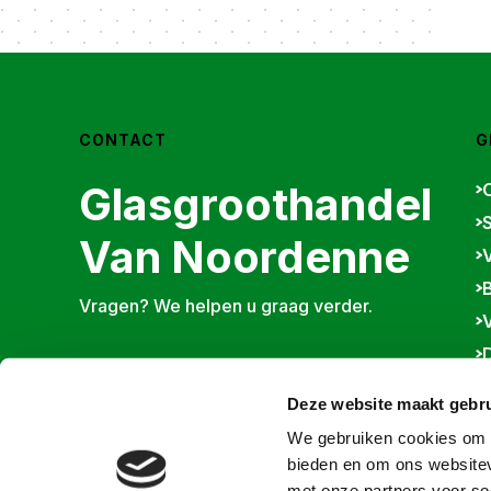
CONTACT
G
Glasgroothandel
Van Noordenne
Vragen? We helpen u graag verder.
V
D
+31 (0) 184 675 875
Deze website maakt gebru
info@noordennegroep.nl
We gebruiken cookies om c
V
bieden en om ons websitev
I
met onze partners voor so