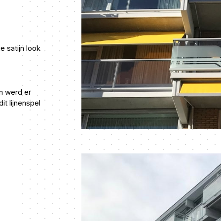
 satijn look
n werd er
it lijnenspel