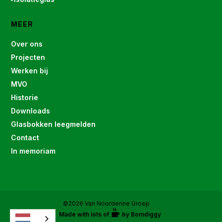
MEER
Over ons
Projecten
Werken bij
MVO
Historie
Downloads
Glasbokken leegmelden
Contact
In memoriam
©2026 Van Noordenne Groep
Made with lots of
by Bomdiggy