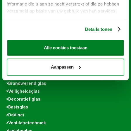
informatie die u aan ze heeft verstrekt of die ze hebben
+31 (0) 184 675 875
verzameld op basis van uw gebruik van hun services.
info@noordennegroep.nl
Details tonen
Alle cookies toestaan
GLASPRODUCTEN
Overige
Aanpassen
Specials
Vindico
Brandwerend glas
Veiligheidsglas
Decoratief glas
Basisglas
DaVinci
Ventilatietechniek
Isolatieglas